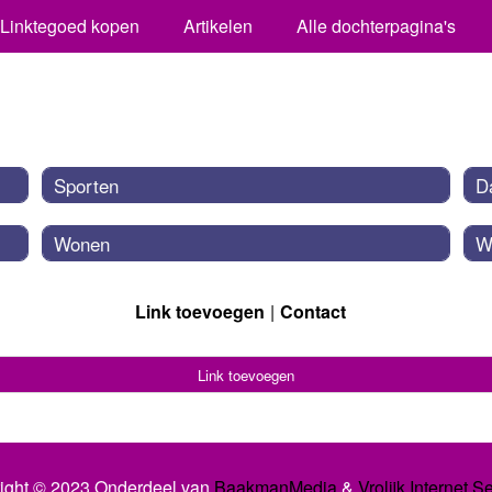
Linktegoed kopen
Artikelen
Alle dochterpagina's
Sporten
Da
Wonen
W
Link toevoegen
Contact
Link toevoegen
ight © 2023 Onderdeel van
BaakmanMedia
&
Vrolijk Internet S