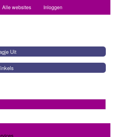
Alle websites
Inloggen
gje Uit
inkels
ervices